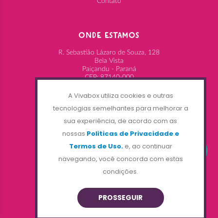
Contato
ONDE ESTAMOS
R. Sebastião Lázaro de Souza, 128
Bela Vista
Paiçandu - Paraná
CEP: 87140-000
(44) 3043-2800
A Vivabox utiliza cookies e outras
comercial@vivabox.com.br
tecnologias semelhantes para melhorar a
sua experiência, de acordo com as
nossas
Politicas de Privacidade e
SIGA-NOS NAS REDES
Termos de Uso.
e, ao continuar
navegando, você concorda com estas
condições.
PROSSEGUIR