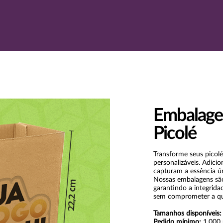
Embalage
Picolé
Transforme seus picol
personalizáveis. Adicio
capturam a essência ú
Nossas embalagens são
garantindo a integrida
sem comprometer a qu
Tamanhos disponíveis:
Pedido mínimo:
1.000 