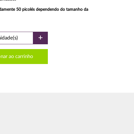
damente 50 picolés dependendo do tamanho da
+
idade(s)
nar ao carrinho