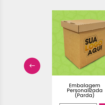
alagem para
Embalagem
vete - Padrão
Personalizada
(Branca)
(Parda)