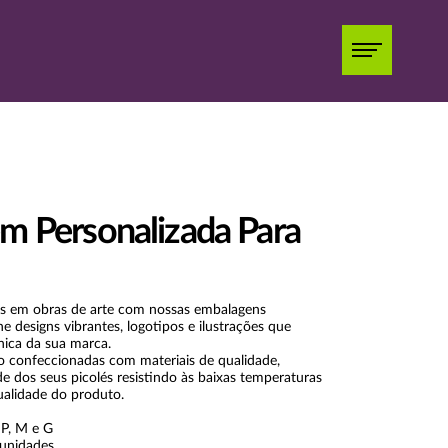
m Personalizada Para
és em obras de arte com nossas embalagens
ne designs vibrantes, logotipos e ilustrações que
nica da sua marca.
 confeccionadas com materiais de qualidade,
de dos seus picolés resistindo às baixas temperaturas
alidade do produto.
P, M e G
unidades