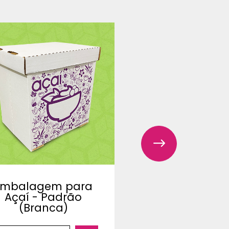
Embalagem para
Embalagem 
Açaí - Padrão
Açaí - Padr
(Branca)
(Parda)